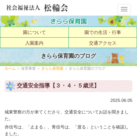
メ
ニ
きらら保育園
ュ
園について
園での生活・行事
ー
入園案内
交通アクセス
きらら保育園のブログ
ホーム
＞ 保育事業 ＞
きらら保育園
＞ きらら保育園のブログ
交通安全指導【３・４・５歳児】
2025.06.05
城東警察の方が来てくださり、交通安全についてお話を聞きまし
た。
赤信号は、「止まる」、青信号は、「渡る」ということを確認し
ました。