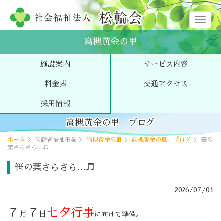
メ
ニ
高槻黄金の里
ュ
ー
施設案内
サービス内容
料金表
交通アクセス
採用情報
高槻黄金の里 ブログ
ホーム
＞ 高齢者福祉事業 ＞
高槻黄金の里
＞
高槻黄金の里 ブログ
＞ 笹の
葉さらさら…♬
笹の葉さらさら…♬
2026/07/01
７
７
七夕行事
月
日
に向けて準備。