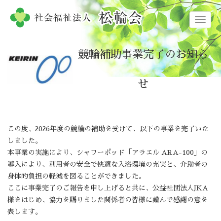
メ
ニ
ュ
競輪補助事業完了のお知ら
ー
せ
この度、2026年度の競輪の補助を受けて、以下の事業を完了いた
しました。
本事業の実施により、シャワーポッド「アラエル ARA-100」の
導入により、利用者の安全で快適な入浴環境の充実と、介助者の
身体的負担の軽減を図ることができました。
ここに事業完了のご報告を申し上げると共に、公益社団法人JKA
様をはじめ、協力を賜りました関係者の皆様に謹んで感謝の意を
表します。